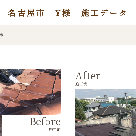
名古屋市 Y様 施工データ
事
After
施工後
Before
施工前