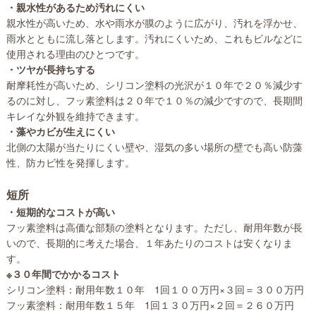
・親水性があるため汚れにくい
親水性が高いため、水や雨水が膜のように広がり、汚れを浮かせ、
雨水とともに流し落とします。汚れにくいため、これもビルなどに
使用される理由のひとつです。
・ツヤが長持ちする
耐摩耗性が高いため、シリコン塗料の光沢が１０年で２０％減少す
るのに対し、フッ素塗料は２０年で１０％の減少ですので、長期間
キレイな外観を維持できます。
・藻やカビが生えにくい
北側の太陽が当たりにくい壁や、湿気の多い場所の壁でも高い防藻
性、防カビ性を発揮します。
短所
・短期的なコストが高い
フッ素塗料は高価な部類の塗料となります。ただし、耐用年数が長
いので、長期的に考えた場合、１年あたりのコストは安くなりま
す。
※３０年間でかかるコスト
シリコン塗料：耐用年数１０年 1回１００万円×３回＝３００万円
フッ素塗料：耐用年数１５年 1回１３０万円×２回＝２６０万円