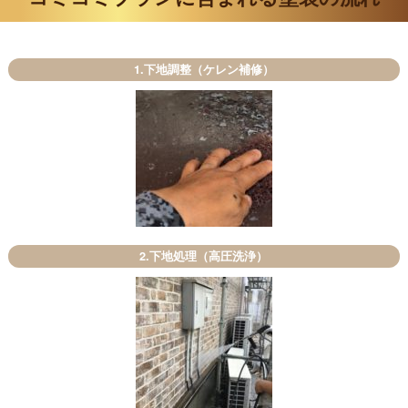
1.下地調整（ケレン補修）
2.下地処理（高圧洗浄）