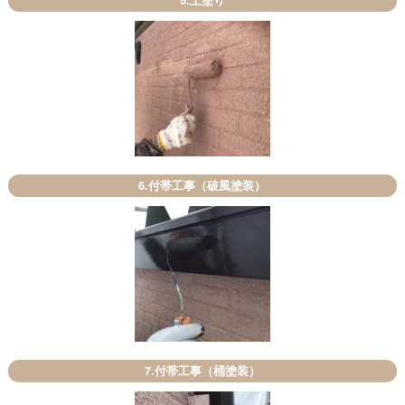
5.上塗り
6.付帯工事（破風塗装）
7.付帯工事（桶塗装）